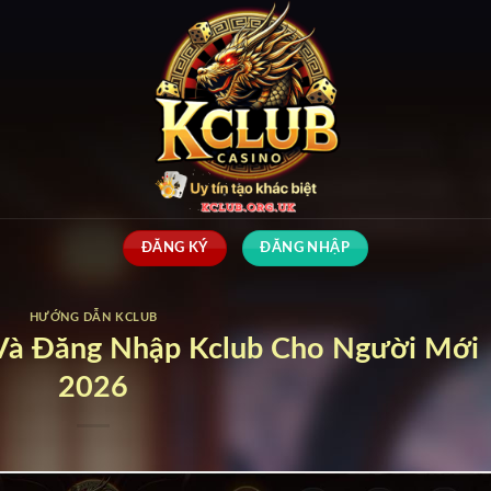
ĐĂNG KÝ
ĐĂNG NHẬP
HƯỚNG DẪN KCLUB
Và Đăng Nhập Kclub Cho Người Mới
2026