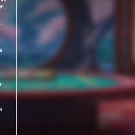
iết.
n
á
ấn
ết