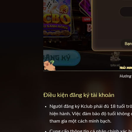
Hướng d
Điều kiện đăng ký tài khoản
Người đăng ký Kclub phải đủ 18 tuổi trở
hiện hành. Việc đảm bảo độ tuổi không 
tham gia một cách minh bạch.
Cung cấp thông tin cá nhân chính xác b