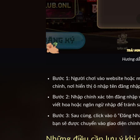
Hướng dẫn
Bước 1: Người chơi vào website hoặc m
chính, nơi hiển thị ô nhập tên đăng nhậ
Bước 2: Nhập chính xác tên đăng nhập v
viết hoa hoặc ngôn ngữ nhập để tránh s
Bước 3: Sau cùng, click vào ô “Đăng Nhậ
bạn sẽ được chuyển vào giao diện chính.
Những điều cần lưu ý khi