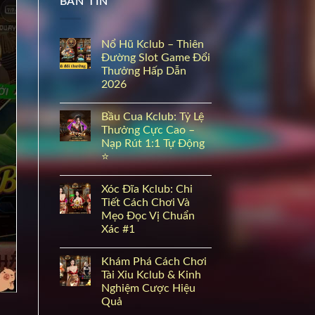
BẢN TIN
Nổ Hũ Kclub – Thiên
Đường Slot Game Đổi
Thưởng Hấp Dẫn
2026
Không
có
Bầu Cua Kclub: Tỷ Lệ
bình
luận
Thưởng Cực Cao –
ở
Nạp Rút 1:1 Tự Động
Nổ
Hũ
⭐️
Kclub
Không
–
có
Thiên
Xóc Đĩa Kclub: Chi
bình
Đường
luận
Slot
Tiết Cách Chơi Và
ở
Game
Mẹo Đọc Vị Chuẩn
Bầu
Đổi
Cua
Xác #1
Thưởng
Kclub:
Hấp
Không
Tỷ
Dẫn
có
Lệ
2026
Khám Phá Cách Chơi
bình
Thưởng
luận
Cực
Tài Xỉu Kclub & Kinh
ở
Cao
Nghiệm Cược Hiệu
Xóc
–
Đĩa
Quả
Nạp
Kclub:
Rút