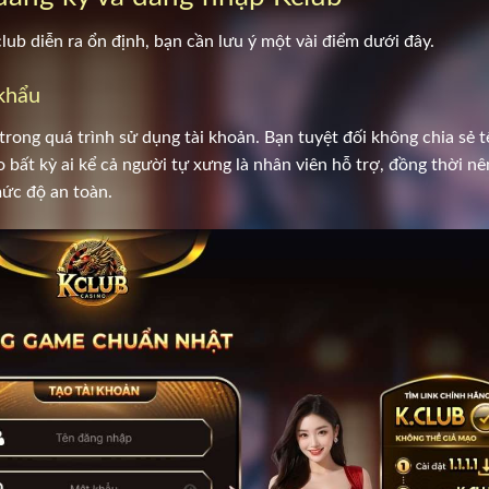
lub diễn ra ổn định, bạn cần lưu ý một vài điểm dưới đây.
 khẩu
trong quá trình sử dụng tài khoản. Bạn tuyệt đối không chia sẻ t
bất kỳ ai kể cả người tự xưng là nhân viên hỗ trợ, đồng thời nê
mức độ an toàn.