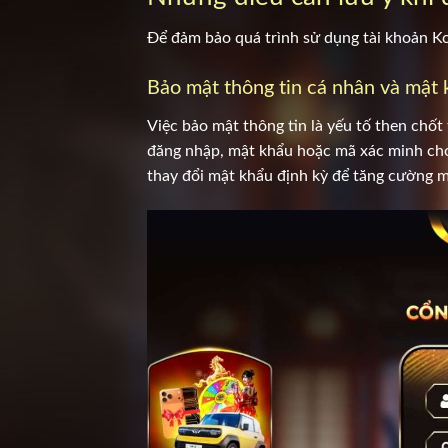
Để đảm bảo quá trình sử dụng tài khoản Kc
Bảo mật thông tin cá nhân và mật
Việc bảo mật thông tin là yếu tố then chốt 
đăng nhập, mật khẩu hoặc mã xác minh cho 
thay đổi mật khẩu định kỳ để tăng cường 